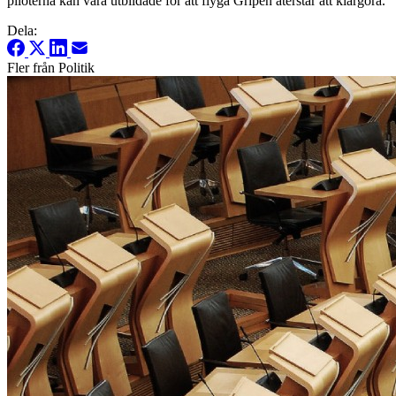
piloterna kan vara utbildade för att flyga Gripen återstår att klargöra.
Dela:
Fler från Politik