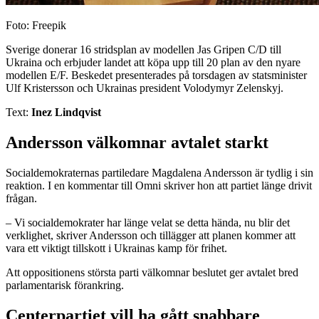
Foto: Freepik
Sverige donerar 16 stridsplan av modellen Jas Gripen C/D till
Ukraina och erbjuder landet att köpa upp till 20 plan av den nyare
modellen E/F. Beskedet presenterades på torsdagen av statsminister
Ulf Kristersson och Ukrainas president Volodymyr Zelenskyj.
Text:
Inez Lindqvist
Andersson välkomnar avtalet starkt
Socialdemokraternas partiledare Magdalena Andersson är tydlig i sin
reaktion. I en kommentar till Omni skriver hon att partiet länge drivit
frågan.
– Vi socialdemokrater har länge velat se detta hända, nu blir det
verklighet, skriver Andersson och tillägger att planen kommer att
vara ett viktigt tillskott i Ukrainas kamp för frihet.
Att oppositionens största parti välkomnar beslutet ger avtalet bred
parlamentarisk förankring.
Centerpartiet vill ha gått snabbare