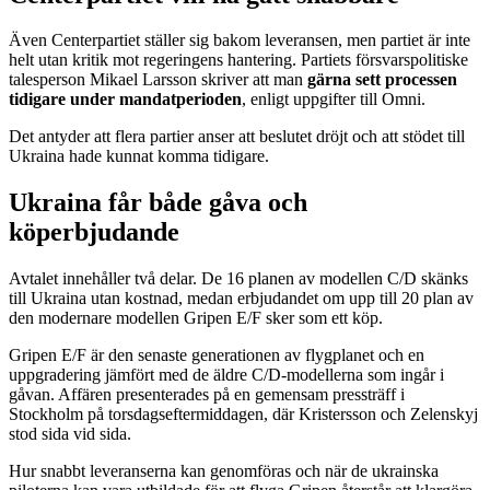
Även Centerpartiet ställer sig bakom leveransen, men partiet är inte
helt utan kritik mot regeringens hantering. Partiets försvarspolitiske
talesperson Mikael Larsson skriver att man
gärna sett processen
tidigare under mandatperioden
, enligt uppgifter till Omni.
Det antyder att flera partier anser att beslutet dröjt och att stödet till
Ukraina hade kunnat komma tidigare.
Ukraina får både gåva och
köperbjudande
Avtalet innehåller två delar. De 16 planen av modellen C/D skänks
till Ukraina utan kostnad, medan erbjudandet om upp till 20 plan av
den modernare modellen Gripen E/F sker som ett köp.
Gripen E/F är den senaste generationen av flygplanet och en
uppgradering jämfört med de äldre C/D-modellerna som ingår i
gåvan. Affären presenterades på en gemensam pressträff i
Stockholm på torsdagseftermiddagen, där Kristersson och Zelenskyj
stod sida vid sida.
Hur snabbt leveranserna kan genomföras och när de ukrainska