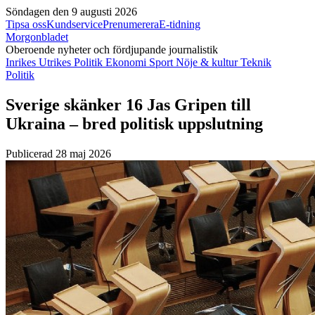
Söndagen den 9 augusti 2026
Tipsa oss
Kundservice
Prenumerera
E-tidning
Morgonbladet
Oberoende nyheter och fördjupande journalistik
Inrikes
Utrikes
Politik
Ekonomi
Sport
Nöje & kultur
Teknik
Politik
Sverige skänker 16 Jas Gripen till
Ukraina – bred politisk uppslutning
Publicerad 28 maj 2026