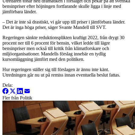
Utredaren tonar ned dramatiken i förslaget och pekar på att svenska
bensinpriser efter höjningen fortfarande skulle ligga i linje med
jämförbara länder.
– Det är inte så drastiskt, vi går upp till priser i jämförbara länder.
Det är inga höga priser, säger Svante Mandell till SVT.
Regeringen sänkte reduktionsplikten kraftigt 2022, från drygt 30
procent ner till 6 procent för bensin, vilket ledde till lägre
bensinpriser men också till kritik från klimatforskare och
miljöorganisationer. Mandells förslag innebär en tydlig
kursomläggning jämfört med den politiken.
Hur regeringen ställer sig till förslagen är ännu inte känt.
Utredningen går nu ut på remiss innan eventuella beslut fattas.
Dela:
Fler från Politik