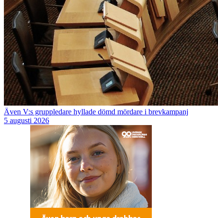
Även V:s gruppledare hyllade dömd mördare i brevkampanj
5 augusti 2026