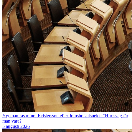
Ygeman rasar mot Kristersson efter Jomshof-utspelet: "Hur svag får
man vara?"
5 augusti 2026