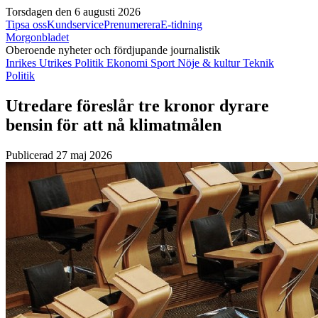
Torsdagen den 6 augusti 2026
Tipsa oss
Kundservice
Prenumerera
E-tidning
Morgonbladet
Oberoende nyheter och fördjupande journalistik
Inrikes
Utrikes
Politik
Ekonomi
Sport
Nöje & kultur
Teknik
Politik
Utredare föreslår tre kronor dyrare
bensin för att nå klimatmålen
Publicerad 27 maj 2026