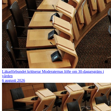
Läkarförbundet kritiserar Moderaternas löfte om 30-dagarsgräns i
vården
6 augusti 2026