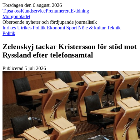
Torsdagen den 6 augusti 2026
Tipsa oss
Kundservice
Prenumerera
E-tidning
Morgonbladet
Oberoende nyheter och fördjupande journalistik
Inrikes
Utrikes
Politik
Ekonomi
Sport
Nöje & kultur
Teknik
Politik
Zelenskyj tackar Kristersson för stöd mot
Ryssland efter telefonsamtal
Publicerad 5 juli 2026