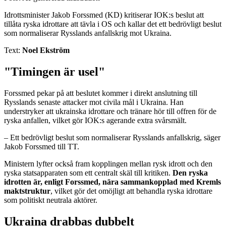
Idrottsminister Jakob Forssmed (KD) kritiserar IOK:s beslut att
tillåta ryska idrottare att tävla i OS och kallar det ett bedrövligt beslut
som normaliserar Rysslands anfallskrig mot Ukraina.
Text:
Noel Ekström
"Timingen är usel"
Forssmed pekar på att beslutet kommer i direkt anslutning till
Rysslands senaste attacker mot civila mål i Ukraina. Han
understryker att ukrainska idrottare och tränare hör till offren för de
ryska anfallen, vilket gör IOK:s agerande extra svårsmält.
– Ett bedrövligt beslut som normaliserar Rysslands anfallskrig, säger
Jakob Forssmed till TT.
Ministern lyfter också fram kopplingen mellan rysk idrott och den
ryska statsapparaten som ett centralt skäl till kritiken.
Den ryska
idrotten är, enligt Forssmed, nära sammankopplad med Kremls
maktstruktur
, vilket gör det omöjligt att behandla ryska idrottare
som politiskt neutrala aktörer.
Ukraina drabbas dubbelt