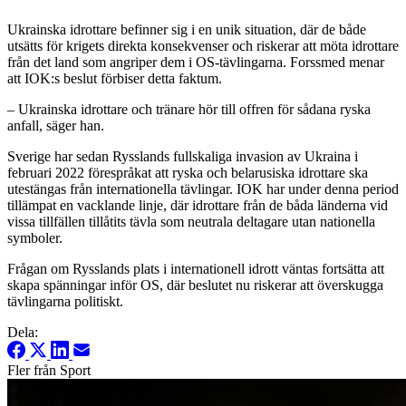
Ukrainska idrottare befinner sig i en unik situation, där de både
utsätts för krigets direkta konsekvenser och riskerar att möta idrottare
från det land som angriper dem i OS-tävlingarna. Forssmed menar
att IOK:s beslut förbiser detta faktum.
– Ukrainska idrottare och tränare hör till offren för sådana ryska
anfall, säger han.
Sverige har sedan Rysslands fullskaliga invasion av Ukraina i
februari 2022 förespråkat att ryska och belarusiska idrottare ska
utestängas från internationella tävlingar. IOK har under denna period
tillämpat en vacklande linje, där idrottare från de båda länderna vid
vissa tillfällen tillåtits tävla som neutrala deltagare utan nationella
symboler.
Frågan om Rysslands plats i internationell idrott väntas fortsätta att
skapa spänningar inför OS, där beslutet nu riskerar att överskugga
tävlingarna politiskt.
Dela:
Fler från Sport