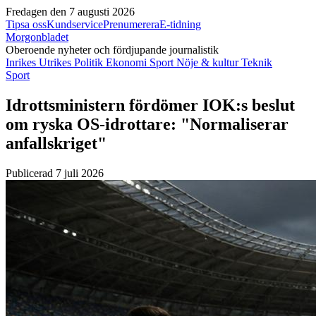
Fredagen den 7 augusti 2026
Tipsa oss
Kundservice
Prenumerera
E-tidning
Morgonbladet
Oberoende nyheter och fördjupande journalistik
Inrikes
Utrikes
Politik
Ekonomi
Sport
Nöje & kultur
Teknik
Sport
Idrottsministern fördömer IOK:s beslut
om ryska OS-idrottare: "Normaliserar
anfallskriget"
Publicerad 7 juli 2026