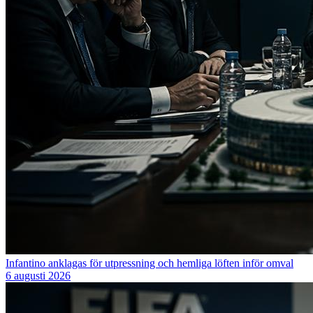
Infantino anklagas för utpressning och hemliga löften inför omval
6 augusti 2026