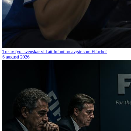
Tre av fyra svenskar vill att Infantino avgår som Fifachef
6 augusti 2026