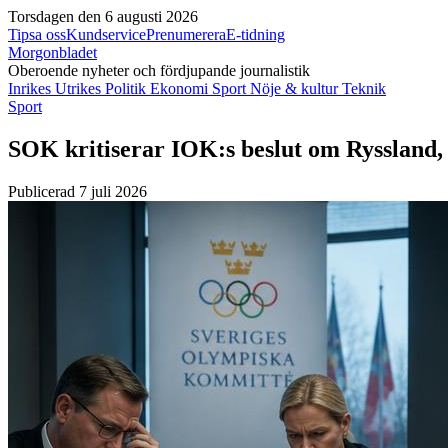
Torsdagen den 6 augusti 2026
Tipsa oss
Kundservice
Prenumerera
E-tidning
Morgonbladet
Oberoende nyheter och fördjupande journalistik
Inrikes
Utrikes
Politik
Ekonomi
Sport
Nöje & kultur
Teknik
Sport
SOK kritiserar IOK:s beslut om Ryssland,
Publicerad 7 juli 2026