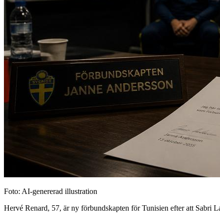
Foto: AI-genererad illustration
Hervé Renard, 57, är ny förbundskapten för Tunisien efter att Sabri 