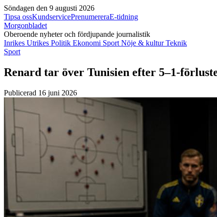
Söndagen den 9 augusti 2026
Tipsa oss
Kundservice
Prenumerera
E-tidning
Morgonbladet
Oberoende nyheter och fördjupande journalistik
Inrikes
Utrikes
Politik
Ekonomi
Sport
Nöje & kultur
Teknik
Sport
Renard tar över Tunisien efter 5–1-förlust
Publicerad 16 juni 2026