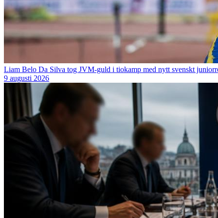
Liam Belo Da Silva tog JVM-guld i tiokamp med nytt svenskt junior
9 augusti 2026