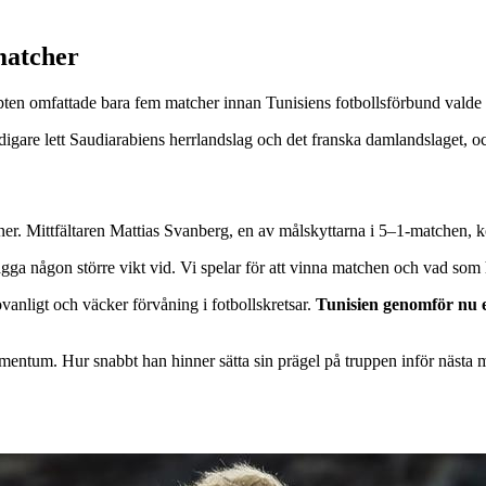
matcher
n omfattade bara fem matcher innan Tunisiens fotbollsförbund valde at
tidigare lett Saudiarabiens herrlandslag och det franska damlandslaget,
er. Mittfältaren Mattias Svanberg, en av målskyttarna i 5–1-matchen, 
lägga någon större vikt vid. Vi spelar för att vinna matchen och vad som
vanligt och väcker förvåning i fotbollskretsar.
Tunisien genomför nu e
mentum. Hur snabbt han hinner sätta sin prägel på truppen inför nästa ma