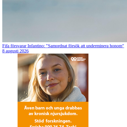
Fifa försvarar Infantino: "Samordnat försök att underminera honom"
8 augusti 2026