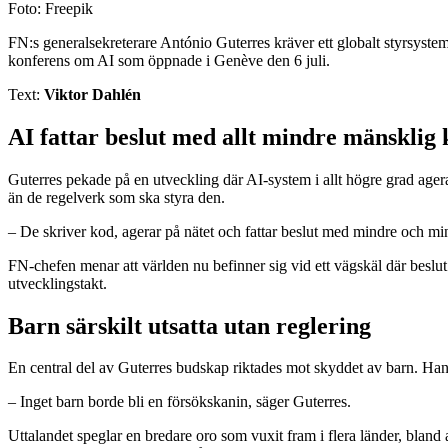
Foto: Freepik
FN:s generalsekreterare António Guterres kräver ett globalt styrsystem
konferens om AI som öppnade i Genève den 6 juli.
Text:
Viktor Dahlén
AI fattar beslut med allt mindre mänsklig 
Guterres pekade på en utveckling där AI-system i allt högre grad ager
än de regelverk som ska styra den.
– De skriver kod, agerar på nätet och fattar beslut med mindre och mi
FN-chefen menar att världen nu befinner sig vid ett vägskäl där beslut
utvecklingstakt.
Barn särskilt utsatta utan reglering
En central del av Guterres budskap riktades mot skyddet av barn. Han l
– Inget barn borde bli en försökskanin, säger Guterres.
Uttalandet speglar en bredare oro som vuxit fram i flera länder, bland