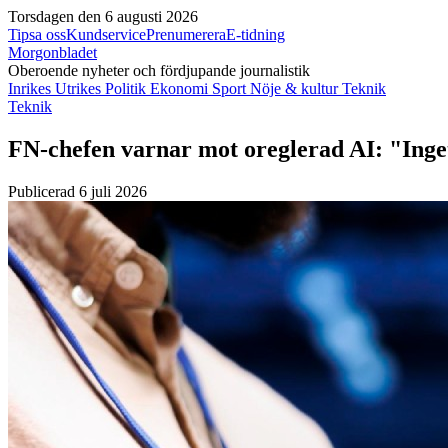
Torsdagen den 6 augusti 2026
Tipsa oss
Kundservice
Prenumerera
E-tidning
Morgonbladet
Oberoende nyheter och fördjupande journalistik
Inrikes
Utrikes
Politik
Ekonomi
Sport
Nöje & kultur
Teknik
Teknik
FN-chefen varnar mot oreglerad AI: "Inget
Publicerad 6 juli 2026