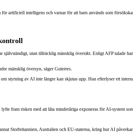
 för artificiell intelligens och varnar för att barn används som försöks
kontroll
ar självständigt, utan tillräcklig mänsklig översikt. Enligt AFP talade 
ndre mänsklig översyn, säger Guterres.
 om styrning av AI inte längre kan skjutas upp. Han efterlyser ett inte
yfte fram risken med att låta minderåriga exponeras för AI-system som än
 annat Storbritannien, Australien och EU-staterna, kring hur AI påverkar 