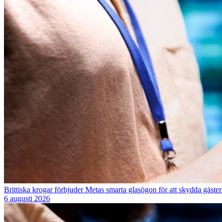
Brittiska krogar förbjuder Metas smarta glasögon för att skydda gästern
6 augusti 2026