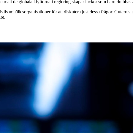
nar att de globala klyftorna i reglering skapar luckor som barn drabbas 
ilsamhällesorganisationer för att diskutera just dessa frågor. Guterres 
re.