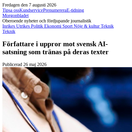
Fredagen den 7 augusti 2026
Tipsa oss
Kundservice
Prenumerera
E-tidning
Morgonbladet
Oberoende nyheter och fördjupande journalistik
Inrikes
Utrikes
Politik
Ekonomi
Sport
Nöje & kultur
Teknik
Teknik
Författare i uppror mot svensk AI-
satsning som tränas på deras texter
Publicerad 26 maj 2026