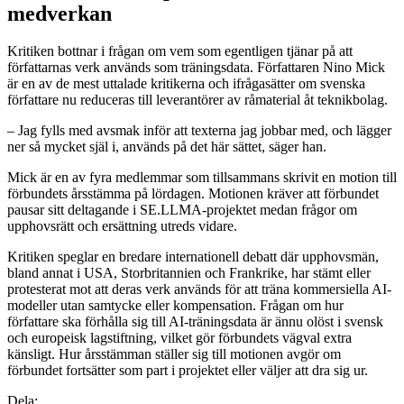
medverkan
Kritiken bottnar i frågan om vem som egentligen tjänar på att
författarnas verk används som träningsdata. Författaren Nino Mick
är en av de mest uttalade kritikerna och ifrågasätter om svenska
författare nu reduceras till leverantörer av råmaterial åt teknikbolag.
– Jag fylls med avsmak inför att texterna jag jobbar med, och lägger
ner så mycket själ i, används på det här sättet, säger han.
Mick är en av fyra medlemmar som tillsammans skrivit en motion till
förbundets årsstämma på lördagen. Motionen kräver att förbundet
pausar sitt deltagande i SE.LLMA-projektet medan frågor om
upphovsrätt och ersättning utreds vidare.
Kritiken speglar en bredare internationell debatt där upphovsmän,
bland annat i USA, Storbritannien och Frankrike, har stämt eller
protesterat mot att deras verk används för att träna kommersiella AI-
modeller utan samtycke eller kompensation. Frågan om hur
författare ska förhålla sig till AI-träningsdata är ännu olöst i svensk
och europeisk lagstiftning, vilket gör förbundets vägval extra
känsligt. Hur årsstämman ställer sig till motionen avgör om
förbundet fortsätter som part i projektet eller väljer att dra sig ur.
Dela: