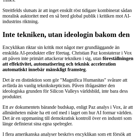
Streitfelds slutsats är att inget enskilt röst tidigare kombinerat sådan
moralisk auktoritet med en så bred global publik i kritiken mot AI-
industrins riktning.
Inte tekniken, utan ideologin bakom den
Encyklikan riktar sin kritik mot något mer grundläggande än
enskilda AI-produkter eller företag. Christian Paz konstaterar i Vox
att påven inte primärt attackerar tekniken i sig, utan
föreställningen
att effektivitet, automatisering och teknisk acceleration
automatiskt innebär mänskligt framsteg
.
Det är en distinktion som gör "Magnifica Humanitas" svårare att
avfärda än vanlig teknikskepticism. Påven ifrågasätter den
ideologiska grunden för Silicon Valleys världsbild, inte bara dess
produkter.
Ett av dokumentets bärande budskap, enligt Paz analys i Vox, är att
allmänheten måste ha ett ord med i laget om hur AI formar världen.
Det är en uppmaning till demokratisk kontroll över en industri som
länge definierat sina egna spelregler.
I flera amerikanska analyser beskrivs encyklikan som ett försök att