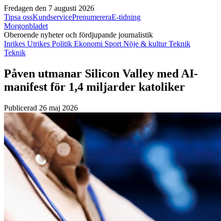
Fredagen den 7 augusti 2026
Tipsa oss
Kundservice
Prenumerera
E-tidning
Morgonbladet
Oberoende nyheter och fördjupande journalistik
Inrikes
Utrikes
Politik
Ekonomi
Sport
Nöje & kultur
Teknik
Teknik
Påven utmanar Silicon Valley med AI-
manifest för 1,4 miljarder katoliker
Publicerad 26 maj 2026