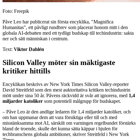
Foto: Freepik
Påve Leo har publicerat sin första encyklika, "Magnifica
Humanitas", ett påvligt rundbrev som placerar honom mitt i den
globala AI-debatten med ett tydligt budskap till techindustrin: sakta
ner och sätt människan i centrum.
Text:
Viktor Dahlén
Silicon Valley möter sin mäktigaste
kritiker hittills
Encyklikan beskrivs av New York Times Silicon Valley-reporter
David Streitfeld som den mest auktoritativa kritiken techindustrin
mött under sina 50 år. Påvens räckvidd är svår att ignorera, med
1,4
miljarder katoliker
som potentiell målgrupp för budskapet.
– Påve Leo är den andlige ledaren för 1,4 miljarder katoliker, och
om han uppmanar dem att vara försiktiga eller till och med
misstänksamma mot AI, särskilt om varningen regelbundet förstärks
bland de troende, skulle det kunna sätta käppar i hjulen för
techbranschens globala ambitioner, skriver Streitfeld i New York
Times.