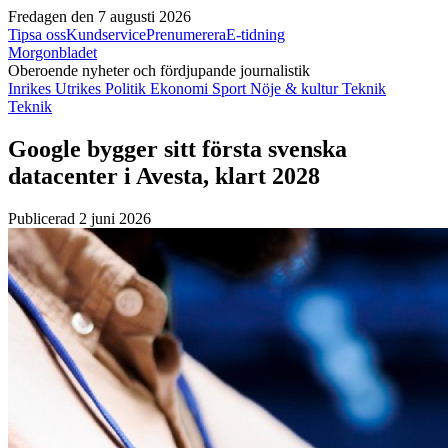
Fredagen den 7 augusti 2026
Tipsa oss
Kundservice
Prenumerera
E-tidning
Morgonbladet
Oberoende nyheter och fördjupande journalistik
Inrikes
Utrikes
Politik
Ekonomi
Sport
Nöje & kultur
Teknik
Teknik
Google bygger sitt första svenska
datacenter i Avesta, klart 2028
Publicerad 2 juni 2026