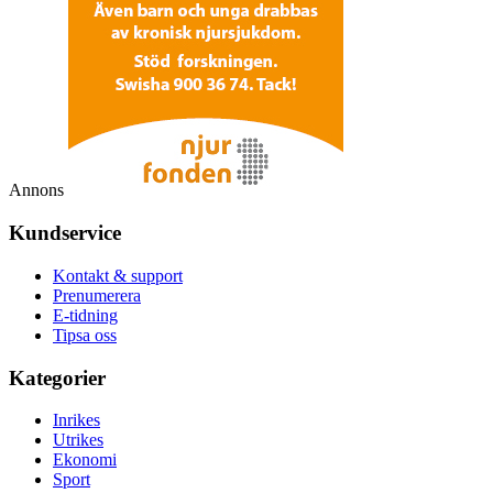
Annons
Kundservice
Kontakt & support
Prenumerera
E-tidning
Tipsa oss
Kategorier
Inrikes
Utrikes
Ekonomi
Sport