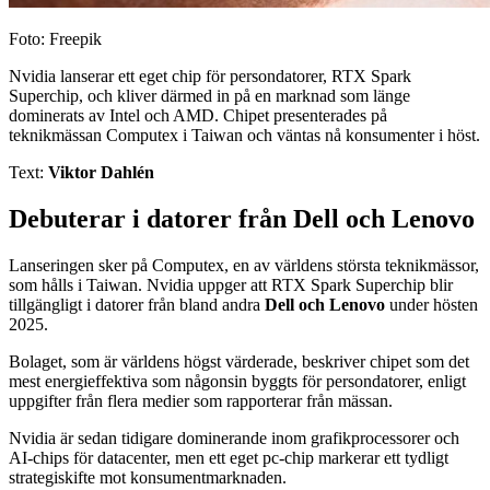
Foto: Freepik
Nvidia lanserar ett eget chip för persondatorer, RTX Spark
Superchip, och kliver därmed in på en marknad som länge
dominerats av Intel och AMD. Chipet presenterades på
teknikmässan Computex i Taiwan och väntas nå konsumenter i höst.
Text:
Viktor Dahlén
Debuterar i datorer från Dell och Lenovo
Lanseringen sker på Computex, en av världens största teknikmässor,
som hålls i Taiwan. Nvidia uppger att RTX Spark Superchip blir
tillgängligt i datorer från bland andra
Dell och Lenovo
under hösten
2025.
Bolaget, som är världens högst värderade, beskriver chipet som det
mest energieffektiva som någonsin byggts för persondatorer, enligt
uppgifter från flera medier som rapporterar från mässan.
Nvidia är sedan tidigare dominerande inom grafikprocessorer och
AI-chips för datacenter, men ett eget pc-chip markerar ett tydligt
strategiskifte mot konsumentmarknaden.