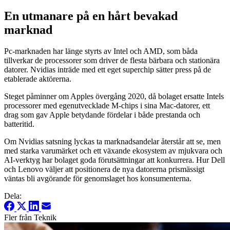
En utmanare på en hårt bevakad
marknad
Pc-marknaden har länge styrts av Intel och AMD, som båda
tillverkar de processorer som driver de flesta bärbara och stationära
datorer. Nvidias inträde med ett eget superchip sätter press på de
etablerade aktörerna.
Steget påminner om Apples övergång 2020, då bolaget ersatte Intels
processorer med egenutvecklade M-chips i sina Mac-datorer, ett
drag som gav Apple betydande fördelar i både prestanda och
batteritid.
Om Nvidias satsning lyckas ta marknadsandelar återstår att se, men
med starka varumärket och ett växande ekosystem av mjukvara och
AI-verktyg har bolaget goda förutsättningar att konkurrera. Hur Dell
och Lenovo väljer att positionera de nya datorerna prismässigt
väntas bli avgörande för genomslaget hos konsumenterna.
Dela:
Fler från Teknik