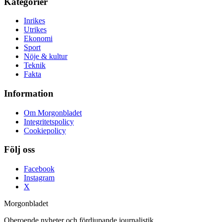
Kategorier
Inrikes
Utrikes
Ekonomi
Sport
Nöje & kultur
Teknik
Fakta
Information
Om Morgonbladet
Integritetspolicy
Cookiepolicy
Följ oss
Facebook
Instagram
X
Morgonbladet
Oberoende nyheter och fördjupande journalistik