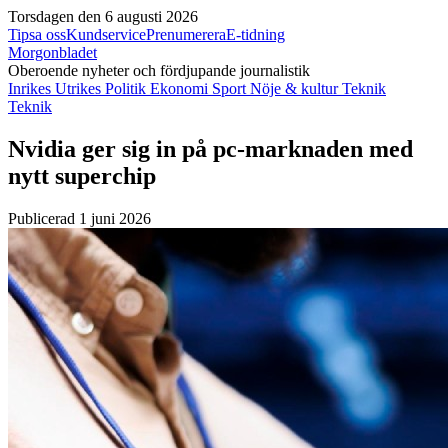
Torsdagen den 6 augusti 2026
Tipsa oss
Kundservice
Prenumerera
E-tidning
Morgonbladet
Oberoende nyheter och fördjupande journalistik
Inrikes
Utrikes
Politik
Ekonomi
Sport
Nöje & kultur
Teknik
Teknik
Nvidia ger sig in på pc-marknaden med
nytt superchip
Publicerad 1 juni 2026