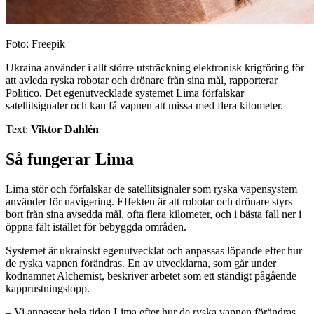
Foto: Freepik
Ukraina använder i allt större utsträckning elektronisk krigföring för
att avleda ryska robotar och drönare från sina mål, rapporterar
Politico. Det egenutvecklade systemet Lima förfalskar
satellitsignaler och kan få vapnen att missa med flera kilometer.
Text:
Viktor Dahlén
Så fungerar Lima
Lima stör och förfalskar de satellitsignaler som ryska vapensystem
använder för navigering. Effekten är att robotar och drönare styrs
bort från sina avsedda mål, ofta flera kilometer, och i bästa fall ner i
öppna fält istället för bebyggda områden.
Systemet är ukrainskt egenutvecklat och anpassas löpande efter hur
de ryska vapnen förändras. En av utvecklarna, som går under
kodnamnet Alchemist, beskriver arbetet som ett ständigt pågående
kapprustningslopp.
– Vi anpassar hela tiden Lima efter hur de ryska vapnen förändras,