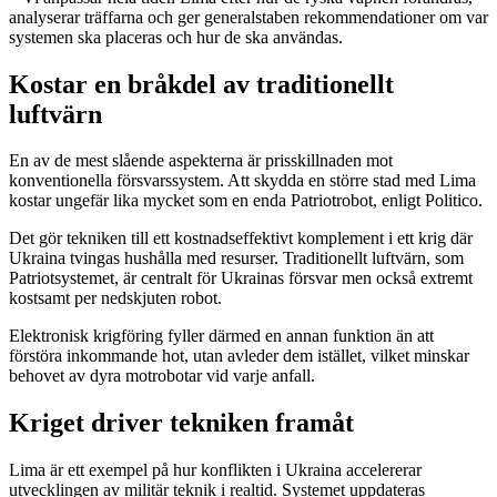
analyserar träffarna och ger generalstaben rekommendationer om var
systemen ska placeras och hur de ska användas.
Kostar en bråkdel av traditionellt
luftvärn
En av de mest slående aspekterna är prisskillnaden mot
konventionella försvarssystem. Att skydda en större stad med Lima
kostar ungefär lika mycket som en enda Patriotrobot, enligt Politico.
Det gör tekniken till ett kostnadseffektivt komplement i ett krig där
Ukraina tvingas hushålla med resurser. Traditionellt luftvärn, som
Patriotsystemet, är centralt för Ukrainas försvar men också extremt
kostsamt per nedskjuten robot.
Elektronisk krigföring fyller därmed en annan funktion än att
förstöra inkommande hot, utan avleder dem istället, vilket minskar
behovet av dyra motrobotar vid varje anfall.
Kriget driver tekniken framåt
Lima är ett exempel på hur konflikten i Ukraina accelererar
utvecklingen av militär teknik i realtid. Systemet uppdateras