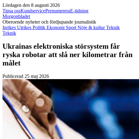
Lördagen den 8 augusti 2026
Tipsa oss
Kundservice
Prenumerera
E-tidning
Morgonbladet
Oberoende nyheter och fördjupande journalistik
Inrikes
Utrikes
Politik
Ekonomi
Sport
Nöje & kultur
Teknik
Teknik
Ukrainas elektroniska störsystem får
ryska robotar att slå ner kilometrar från
målet
Publicerad 25 maj 2026