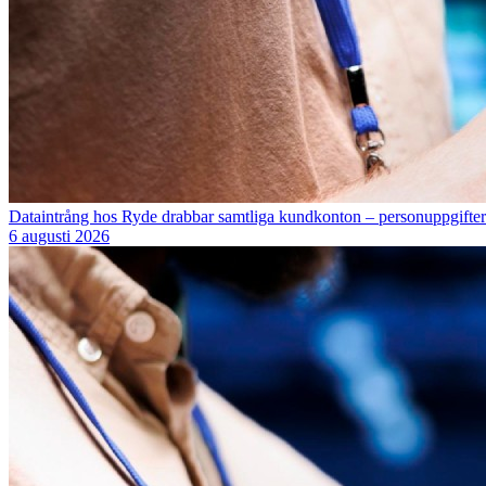
Dataintrång hos Ryde drabbar samtliga kundkonton – personuppgifter 
6 augusti 2026