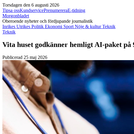
Torsdagen den 6 augusti 2026
Tipsa oss
Kundservice
Prenumerera
E-tidning
Morgonbladet
Oberoende nyheter och fördjupande journalistik
Inrikes
Utrikes
Politik
Ekonomi
Sport
Nöje & kultur
Teknik
Teknik
Vita huset godkänner hemligt AI-paket på 
Publicerad 25 maj 2026