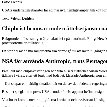
Foto: Freepik
USA:s underrättelsetjänster får ett massivt, hemligstämplat tillskott f
Text:
Viktor Dahlén
Chipbrist bromsar underrättelsetjänstern
Bakgrunden till satsningen är en akut brist på datorkraft. Enligt New 
processorerna är otillräcklig.
En stor del av de nio miljarderna ska därför gå till att säkra tillgånge
NSA får använda Anthropic, trots Pentago
Parallellt med chipinvesteringen har Vita husets stabschef Susan Wil
tidigare i våras, efter ett bråk med bolaget, klassade Anthropic som en
– Det skapar en märklig situation där en del av den federala regeringen
Beslutet speglar den press USA:s underrättelseapparat befinner sig un
Vita huset kommenterar uppgifterna kortfattat och avvisar att känslig 