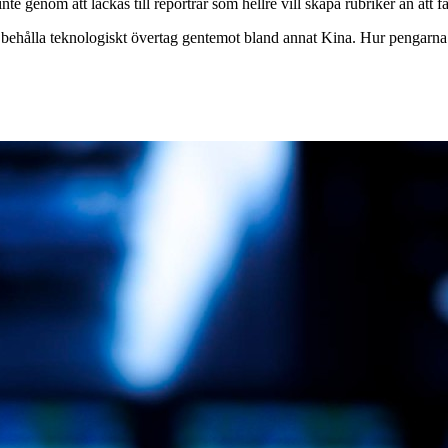
te genom att läckas till reportrar som hellre vill skapa rubriker än att få
 behålla teknologiskt övertag gentemot bland annat Kina. Hur pengarn