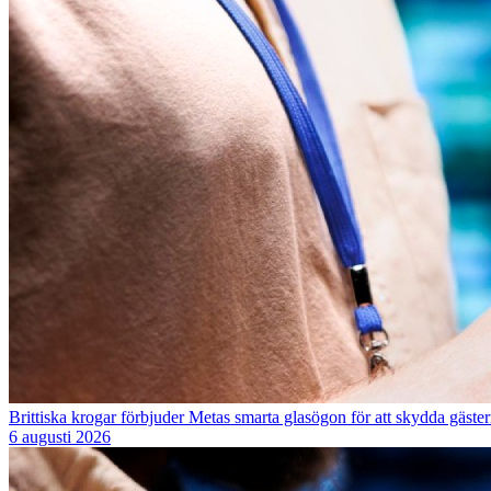
Brittiska krogar förbjuder Metas smarta glasögon för att skydda gästern
6 augusti 2026