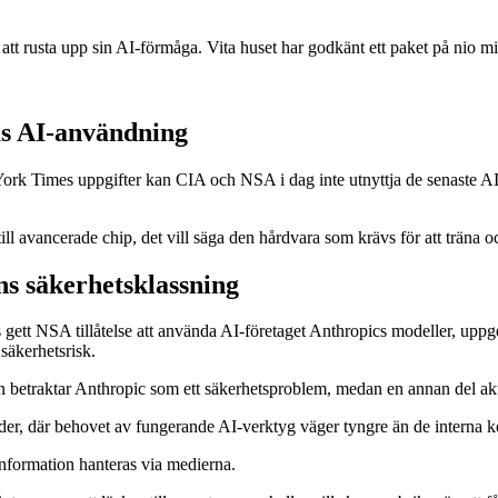
ör att rusta upp sin AI-förmåga. Vita huset har godkänt ett paket på nio 
as AI-användning
York Times uppgifter kan CIA och NSA i dag inte utnyttja de senaste AI-
n till avancerade chip, det vill säga den hårdvara som krävs för att träna 
ns säkerhetsklassning
es gett NSA tillåtelse att använda AI-företaget Anthropics modeller, u
 säkerhetsrisk.
 betraktar Anthropic som ett säkerhetsproblem, medan en annan del aktivt
der, där behovet av fungerande AI-verktyg väger tyngre än de interna ko
information hanteras via medierna.