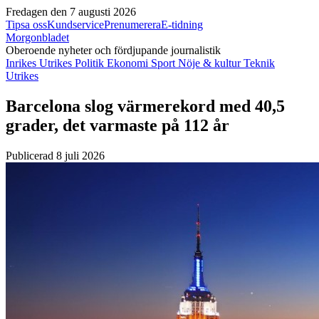
Fredagen den 7 augusti 2026
Tipsa oss
Kundservice
Prenumerera
E-tidning
Morgonbladet
Oberoende nyheter och fördjupande journalistik
Inrikes
Utrikes
Politik
Ekonomi
Sport
Nöje & kultur
Teknik
Utrikes
Barcelona slog värmerekord med 40,5
grader, det varmaste på 112 år
Publicerad 8 juli 2026