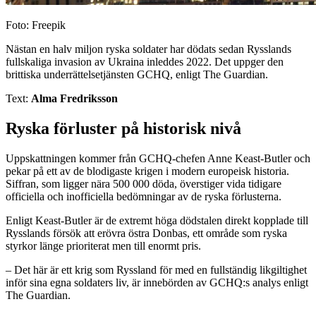
Foto: Freepik
Nästan en halv miljon ryska soldater har dödats sedan Rysslands
fullskaliga invasion av Ukraina inleddes 2022. Det uppger den
brittiska underrättelsetjänsten GCHQ, enligt The Guardian.
Text:
Alma Fredriksson
Ryska förluster på historisk nivå
Uppskattningen kommer från GCHQ-chefen Anne Keast-Butler och
pekar på ett av de blodigaste krigen i modern europeisk historia.
Siffran, som ligger nära 500 000 döda, överstiger vida tidigare
officiella och inofficiella bedömningar av de ryska förlusterna.
Enligt Keast-Butler är de extremt höga dödstalen direkt kopplade till
Rysslands försök att erövra östra Donbas, ett område som ryska
styrkor länge prioriterat men till enormt pris.
– Det här är ett krig som Ryssland för med en fullständig likgiltighet
inför sina egna soldaters liv, är innebörden av GCHQ:s analys enligt
The Guardian.