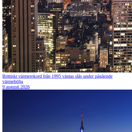
Brittiskt värmerekord från 1995 väntas slås under pågående
värmebölja
9 augusti 2026