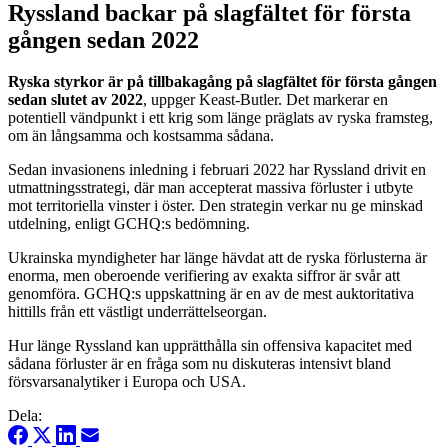
Ryssland backar på slagfältet för första
gången sedan 2022
Ryska styrkor är på tillbakagång på slagfältet för första gången
sedan slutet av 2022
, uppger Keast-Butler. Det markerar en
potentiell vändpunkt i ett krig som länge präglats av ryska framsteg,
om än långsamma och kostsamma sådana.
Sedan invasionens inledning i februari 2022 har Ryssland drivit en
utmattningsstrategi, där man accepterat massiva förluster i utbyte
mot territoriella vinster i öster. Den strategin verkar nu ge minskad
utdelning, enligt GCHQ:s bedömning.
Ukrainska myndigheter har länge hävdat att de ryska förlusterna är
enorma, men oberoende verifiering av exakta siffror är svår att
genomföra. GCHQ:s uppskattning är en av de mest auktoritativa
hittills från ett västligt underrättelseorgan.
Hur länge Ryssland kan upprätthålla sin offensiva kapacitet med
sådana förluster är en fråga som nu diskuteras intensivt bland
försvarsanalytiker i Europa och USA.
Dela: