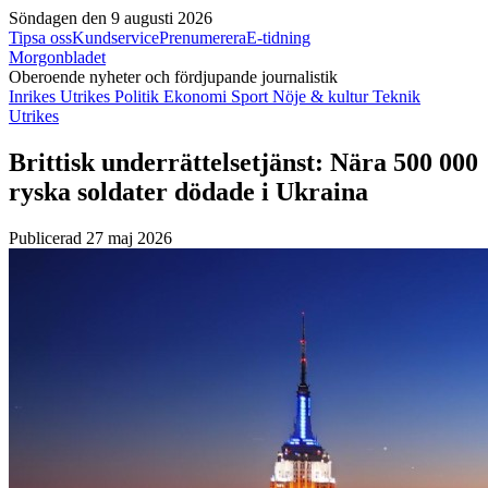
Söndagen den 9 augusti 2026
Tipsa oss
Kundservice
Prenumerera
E-tidning
Morgonbladet
Oberoende nyheter och fördjupande journalistik
Inrikes
Utrikes
Politik
Ekonomi
Sport
Nöje & kultur
Teknik
Utrikes
Brittisk underrättelsetjänst: Nära 500 000
ryska soldater dödade i Ukraina
Publicerad 27 maj 2026