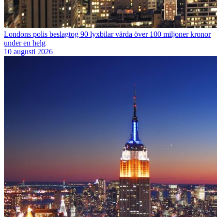
Londons polis beslagtog 90 lyxbilar värda över 100 miljoner kronor
under en helg
10 augusti 2026