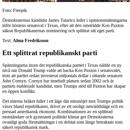
Foto: Freepik
Demokraternas kandidat James Talarico leder i opinionsmätningarna
inför höstens senatsval i Texas, efter att den omstridde Ken Paxton
säkrat Republikanernas nominering och splittrat sitt eget parti.
Text:
Alma Fredriksson
Ett splittrat republikanskt parti
Spänningarna inom det republikanska partiet i Texas nådde en ny
nivå när Donald Trump valde att backa Ken Paxton i senatsvalet,
trots att partiet redan investerat miljontals dollar i sittande senatorn
John Cornyn. Cornyn har innehaft platsen sedan 2002 och är
partiets etablerade kandidat, men Trumps stöd till Paxton har skapat
en öppen konflikt.
Det interna bråket faller i ett läge där missnöjet mot Trumps politik
växer bland republikaner, drivet av ett oroligt omvärldsläge och en
pressad amerikansk ekonomi. Kombinationen av en splittrad
motståndare och gynnsamt politiskt klimat ger Demokraterna
ovanligt goda förutsättningar i en delstat som länge betraktats som
säkert republikansk mark.