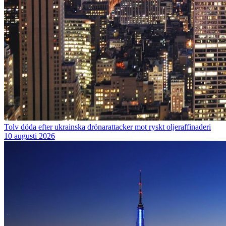
Tolv döda efter ukrainska drönarattacker mot ryskt oljeraffinaderi
10 augusti 2026