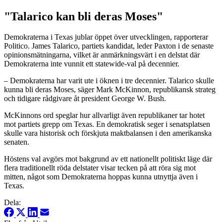
"Talarico kan bli deras Moses"
Demokraterna i Texas jublar öppet över utvecklingen, rapporterar
Politico. James Talarico, partiets kandidat, leder Paxton i de senaste
opinionsmätningarna, vilket är anmärkningsvärt i en delstat där
Demokraterna inte vunnit ett statewide-val på decennier.
– Demokraterna har varit ute i öknen i tre decennier. Talarico skulle
kunna bli deras Moses, säger Mark McKinnon, republikansk strateg
och tidigare rådgivare åt president George W. Bush.
McKinnons ord speglar hur allvarligt även republikaner tar hotet
mot partiets grepp om Texas. En demokratisk seger i senatsplatsen
skulle vara historisk och förskjuta maktbalansen i den amerikanska
senaten.
Höstens val avgörs mot bakgrund av ett nationellt politiskt läge där
flera traditionellt röda delstater visar tecken på att röra sig mot
mitten, något som Demokraterna hoppas kunna utnyttja även i
Texas.
Dela: