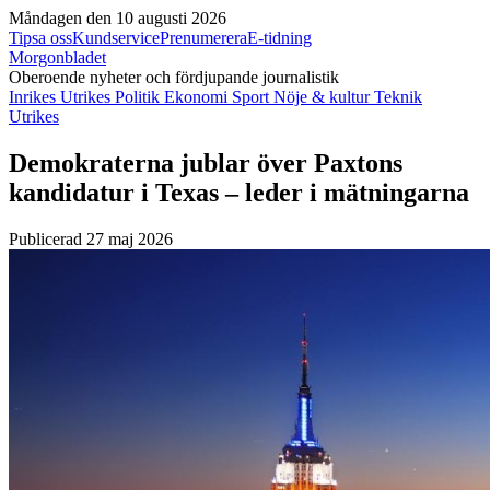
Måndagen den 10 augusti 2026
Tipsa oss
Kundservice
Prenumerera
E-tidning
Morgonbladet
Oberoende nyheter och fördjupande journalistik
Inrikes
Utrikes
Politik
Ekonomi
Sport
Nöje & kultur
Teknik
Utrikes
Demokraterna jublar över Paxtons
kandidatur i Texas – leder i mätningarna
Publicerad 27 maj 2026