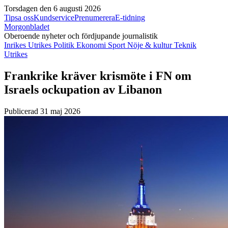
Torsdagen den 6 augusti 2026
Tipsa oss
Kundservice
Prenumerera
E-tidning
Morgonbladet
Oberoende nyheter och fördjupande journalistik
Inrikes
Utrikes
Politik
Ekonomi
Sport
Nöje & kultur
Teknik
Utrikes
Frankrike kräver krismöte i FN om
Israels ockupation av Libanon
Publicerad 31 maj 2026