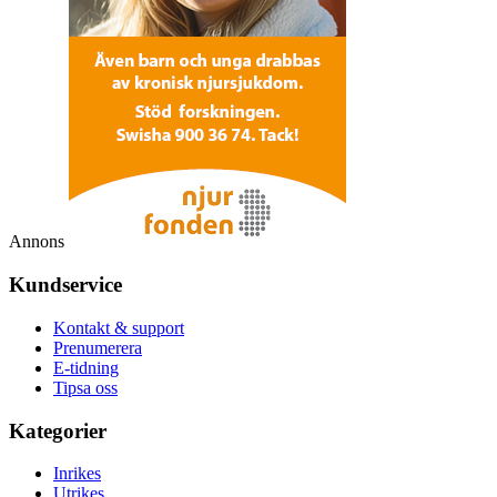
Annons
Kundservice
Kontakt & support
Prenumerera
E-tidning
Tipsa oss
Kategorier
Inrikes
Utrikes