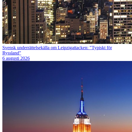
Svensk underrättelsekälla om Leipzigattacken: "Typiskt för
Ryssland"
6 augusti 2026