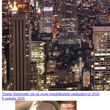
Trump förbereder sig på svagt republikanskt mellanårsval 2026
8 augusti 2026