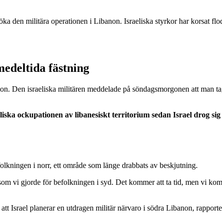
ka den militära operationen i Libanon. Israeliska styrkor har korsat fl
medeltida fästning
non. Den israeliska militären meddelade på söndagsmorgonen att man tagi
iska ockupationen av libanesiskt territorium sedan Israel drog sig 
olkningen i norr, ett område som länge drabbats av beskjutning.
is som vi gjorde för befolkningen i syd. Det kommer att ta tid, men vi k
tt Israel planerar en utdragen militär närvaro i södra Libanon, rapporte