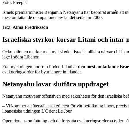
Foto: Freepik
Israels premiärminister Benjamin Netanyahu har beordrat armén att utö
mest omfattande ockupationen av landet sedan år 2000.
Text:
Alma Fredriksson
Israeliska styrkor korsar Litani och intar 
Ockupationen markerar ett nytt skede i Israels militära närvaro i Liba
läge i södra Libanon.
Framryckningen norr om floden Litani är
den mest omfattande israel
evakueringsorder för byar längre in i landet.
Netanyahu lovar slutföra uppdraget
Netanyahu motiverar offensiven med säkerheten för den israeliska bef
– Vi kommer att återställa säkerheten för vår befolkning i norr, prec
libanesiska tidningen L'Orient Le Jour.
Operationens omfattning och de fortsatta evakueringsorderna tyder på a