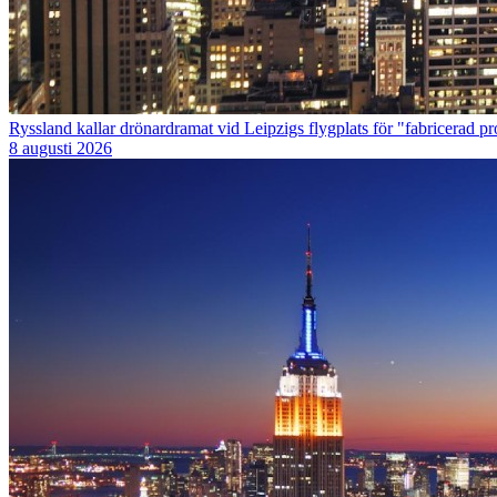
Ryssland kallar drönardramat vid Leipzigs flygplats för "fabricerad p
8 augusti 2026