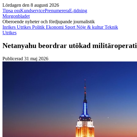
Lördagen den 8 augusti 2026
Tipsa oss
Kundservice
Prenumerera
E-tidning
Morgonbladet
Oberoende nyheter och fördjupande journalistik
Inrikes
Utrikes
Politik
Ekonomi
Sport
Nöje & kultur
Teknik
Utrikes
Netanyahu beordrar utökad militäroperati
Publicerad 31 maj 2026