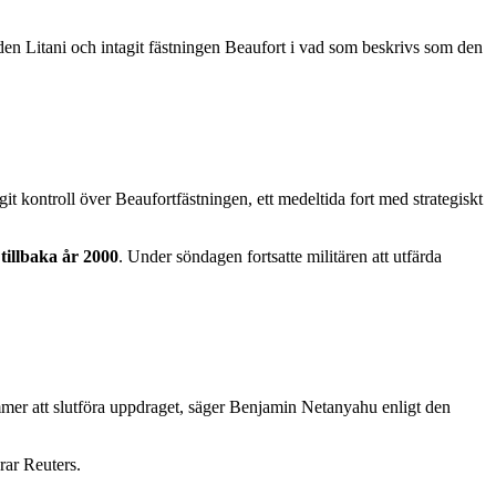
oden Litani och intagit fästningen Beaufort i vad som beskrivs som den
t kontroll över Beaufortfästningen, ett medeltida fort med strategiskt
tillbaka år 2000
. Under söndagen fortsatte militären att utfärda
ommer att slutföra uppdraget, säger Benjamin Netanyahu enligt den
rar Reuters.