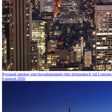
Ryssland utpekas som huvudmisstänkt efter drönarattack vid Leipzigs 
8 augusti 2026