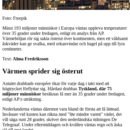
Foto: Freepik
Minst 193 miljoner människor i Europa väntas uppleva temperaturer
över 35 grader under fredagen, enligt en analys från AP.
Värmeböljan rör sig sakta österut över kontinenten, men ett våldsamt
åskväder kan ge svalka, med orkanvindar och hagel på upp till fyra
centimeter.
Text:
Alma Fredriksson
Värmen sprider sig österut
Antalet drabbade européer ökar för varje dag i takt med att
högtrycket förflyttar sig. Hårdast drabbas
Tyskland, där 75
miljoner människor
beräknas få mer än 35 grader under fredagen,
enligt AP:s uträkning.
Nederlanderna väntas däremot vara bland de första att få lättnad.
Invånare vid kusten kan räkna med "lite mindre varmt" väder, det
vill säga runt 28 grader, skriver den nederländska tidningen De
Telegraaf. Under eftermiddagen och kvällen väntas regn och åska
slå till mot landet.