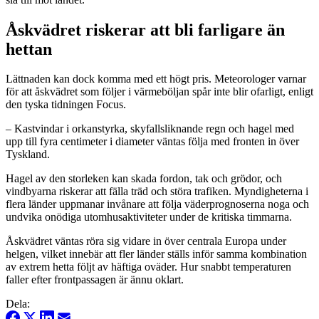
Åskvädret riskerar att bli farligare än
hettan
Lättnaden kan dock komma med ett högt pris. Meteorologer varnar
för att åskvädret som följer i värmeböljan spår inte blir ofarligt, enligt
den tyska tidningen Focus.
– Kastvindar i orkanstyrka, skyfallsliknande regn och hagel med
upp till fyra centimeter i diameter väntas följa med fronten in över
Tyskland.
Hagel av den storleken kan skada fordon, tak och grödor, och
vindbyarna riskerar att fälla träd och störa trafiken. Myndigheterna i
flera länder uppmanar invånare att följa väderprognoserna noga och
undvika onödiga utomhusaktiviteter under de kritiska timmarna.
Åskvädret väntas röra sig vidare in över centrala Europa under
helgen, vilket innebär att fler länder ställs inför samma kombination
av extrem hetta följt av häftiga oväder. Hur snabbt temperaturen
faller efter frontpassagen är ännu oklart.
Dela: