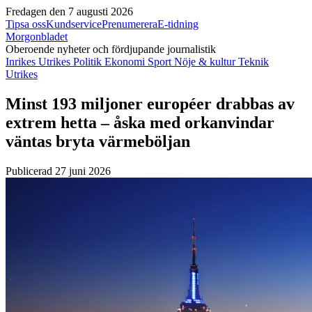
Fredagen den 7 augusti 2026
Tipsa oss
Kundservice
Prenumerera
E-tidning
Morgonbladet
Oberoende nyheter och fördjupande journalistik
Inrikes
Utrikes
Politik
Ekonomi
Sport
Nöje & kultur
Teknik
Utrikes
Minst 193 miljoner européer drabbas av
extrem hetta – åska med orkanvindar
väntas bryta värmeböljan
Publicerad 27 juni 2026