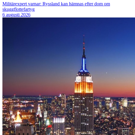
Militärexpert varnar: Ryssland kan hämnas efter dom om
skuggflottefartyg
6 augusti 2026