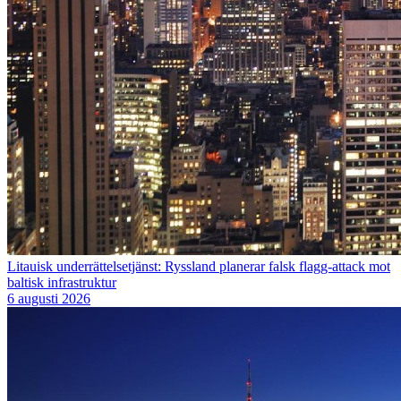
Litauisk underrättelsetjänst: Ryssland planerar falsk flagg-attack mot
baltisk infrastruktur
6 augusti 2026