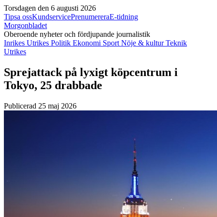
Torsdagen den 6 augusti 2026
Tipsa oss
Kundservice
Prenumerera
E-tidning
Morgonbladet
Oberoende nyheter och fördjupande journalistik
Inrikes
Utrikes
Politik
Ekonomi
Sport
Nöje & kultur
Teknik
Utrikes
Sprejattack på lyxigt köpcentrum i
Tokyo, 25 drabbade
Publicerad 25 maj 2026