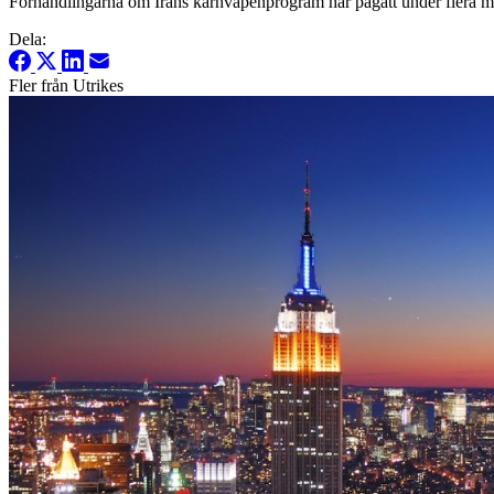
Förhandlingarna om Irans kärnvapenprogram har pågått under flera m
Dela:
Fler från Utrikes