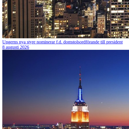
Ungerns nya styre nominerar f.d. domstolsordförande till president
8 augusti 2026