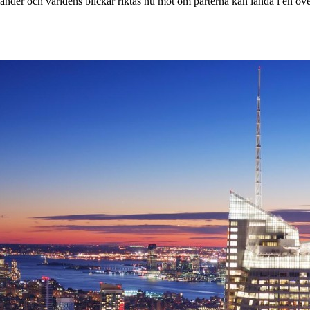
ånder och världens blickar riktas nu mot om parterna kan landa i en 