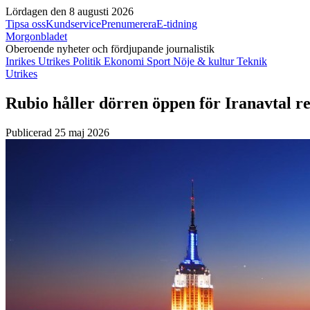
Lördagen den 8 augusti 2026
Tipsa oss
Kundservice
Prenumerera
E-tidning
Morgonbladet
Oberoende nyheter och fördjupande journalistik
Inrikes
Utrikes
Politik
Ekonomi
Sport
Nöje & kultur
Teknik
Utrikes
Rubio håller dörren öppen för Iranavtal 
Publicerad 25 maj 2026