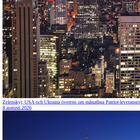
Zelenskyj: USA och Ukraina överens om månatliga Patriot-leveranser
8 augusti 2026