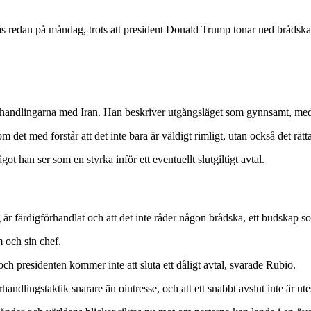
ås redan på måndag, trots att president Donald Trump tonar ned brådska
andlingarna med Iran. Han beskriver utgångsläget som gynnsamt, med et
 det med förstår att det inte bara är väldigt rimligt, utan också det rät
ot han ser som en styrka inför ett eventuellt slutgiltigt avtal.
r färdigförhandlat och att det inte råder någon brådska, ett budskap som 
 och sin chef.
ch presidenten kommer inte att sluta ett dåligt avtal, svarade Rubio.
dlingstaktik snarare än ointresse, och att ett snabbt avslut inte är ute