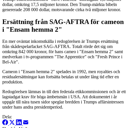
dollar, omkring 17,5 miljoner kronor. Den Trump-märkta bibeln
genererade 208 000 dollar, motsvarande cirka två miljoner kronor.
Ersättning från SAG-AFTRA för cameon
i "Ensam hemma 2"
En mer oväntat inkomstkälla i redogörelsen är Trumps ersättning
från skådespelarfacket SAG-AFTRA. Totalt rörde det sig om
omkring 842 000 kronor, för hans cameo i "Ensam hemma 2" samt
medverkan i tv-programmen "The Apprentice" och "Fresh Prince i
Bel-Air".
Cameon i "Ensam hemma 2" spelades in 1992, men royalties och
residualersättningar kan fortsätta betalas ut under lång tid efter en
produktion.
Redogörelsen lämnas in till den federala etikkommissionen och är ett
lagstadgat krav för höga ämbetsmän i USA. Att dokumentet i år
uppgår till nära tusen sidor speglar bredden i Trumps affärsintressen
under hans andra presidentperiod.
Dela: