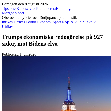
Lördagen den 8 augusti 2026
Tipsa oss
Kundservice
Prenumerera
E-tidning
Morgonbladet
Oberoende nyheter och fördjupande journalistik
Inrikes
Utrikes
Politik
Ekonomi
Sport
Nöje & kultur
Teknik
Utrikes
Trumps ekonomiska redogörelse på 927
sidor, mot Bidens elva
Publicerad 1 juli 2026