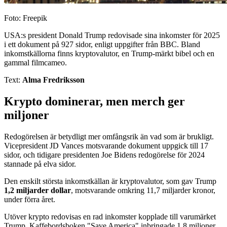
Foto: Freepik
USA:s president Donald Trump redovisade sina inkomster för 2025
i ett dokument på 927 sidor, enligt uppgifter från BBC. Bland
inkomstkällorna finns kryptovalutor, en Trump-märkt bibel och en
gammal filmcameo.
Text:
Alma Fredriksson
Krypto dominerar, men merch ger
miljoner
Redogörelsen är betydligt mer omfångsrik än vad som är brukligt.
Vicepresident JD Vances motsvarande dokument uppgick till 17
sidor, och tidigare presidenten Joe Bidens redogörelse för 2024
stannade på elva sidor.
Den enskilt största inkomstkällan är kryptovalutor, som gav Trump
1,2 miljarder dollar
, motsvarande omkring 11,7 miljarder kronor,
under förra året.
Utöver krypto redovisas en rad inkomster kopplade till varumärket
Trump. Kaffebordsboken "Save America" inbringade 1,8 miljoner