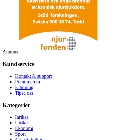
Annons
Kundservice
Kontakt & support
Prenumerera
E-tidning
Tipsa oss
Kategorier
Inrikes
Utrikes
Ekonomi
Sport
Nöje & kultur