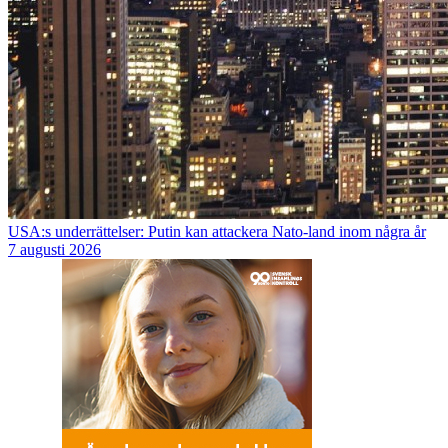
USA:s underrättelser: Putin kan attackera Nato-land inom några år
7 augusti 2026