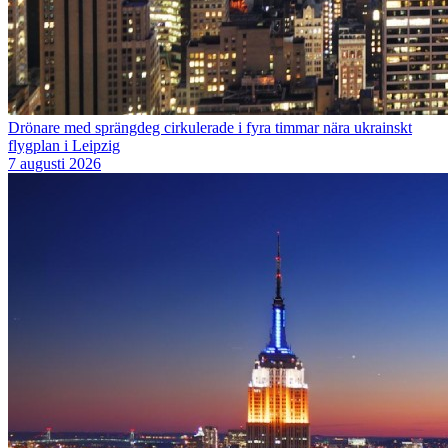
Drönare med sprängdeg cirkulerade i fyra timmar nära ukrainskt
flygplan i Leipzig
7 augusti 2026