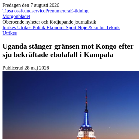
Fredagen den 7 augusti 2026
Tipsa oss
Kundservice
Prenumerera
E-tidning
Morgonbladet
Oberoende nyheter och fördjupande journalistik
Inrikes
Utrikes
Politik
Ekonomi
Sport
Nöje & kultur
Teknik
Utrikes
Uganda stänger gränsen mot Kongo efter
sju bekräftade ebolafall i Kampala
Publicerad 28 maj 2026