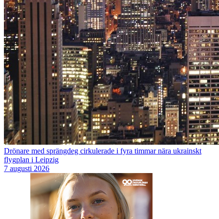
Drönare med sprängdeg cirkulerade i fyra timmar nära ukrainskt
flygplan i Leipzig
7 augusti 2026