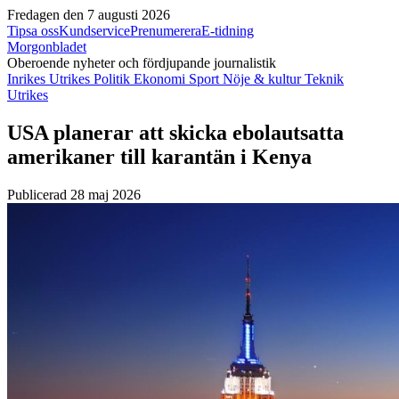
Fredagen den 7 augusti 2026
Tipsa oss
Kundservice
Prenumerera
E-tidning
Morgonbladet
Oberoende nyheter och fördjupande journalistik
Inrikes
Utrikes
Politik
Ekonomi
Sport
Nöje & kultur
Teknik
Utrikes
USA planerar att skicka ebolautsatta
amerikaner till karantän i Kenya
Publicerad 28 maj 2026