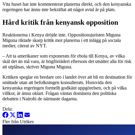
Vita huset har inte kommenterat planerna direkt, och den kenyanska
regeringen har ännu inte bekräftat att något avtal är på plats.
Hård kritik från kenyansk opposition
Reaktionerna i Kenya dröjde inte. Oppositionsjuristen Miguna
Miguna riktade skarp kritik mot planerna i ett inlägg på sociala
medier, citerat av NYT.
– Att ta amerikaner som exponerats för ebola till Kenya, av vilka
skäl det än må vara, är högförräderi eftersom det utsätter alla för risk
att utplånas, skriver Miguna Miguna.
Kritiken speglar en bredare oro i landet över att bli en destination för
smittade utan att befolkningen konsulterats. Huruvida den
kenyanska regeringen formellt godkänt uppgörelsen, och på vilka
villkor, är ännu oklart. Frågan väntas dominera den politiska
debatten i Nairobi de närmaste dagarna.
Dela:
Fler från Utrikes