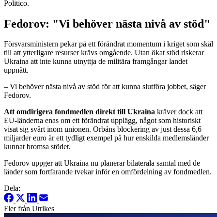
Politico.
Fedorov: "Vi behöver nästa nivå av stöd"
Försvarsministern pekar på ett förändrat momentum i kriget som skäl
till att ytterligare resurser krävs omgående. Utan ökat stöd riskerar
Ukraina att inte kunna utnyttja de militära framgångar landet
uppnått.
– Vi behöver nästa nivå av stöd för att kunna slutföra jobbet, säger
Fedorov.
Att omdirigera fondmedlen direkt till Ukraina
kräver dock att
EU-länderna enas om ett förändrat upplägg, något som historiskt
visat sig svårt inom unionen. Orbáns blockering av just dessa 6,6
miljarder euro är ett tydligt exempel på hur enskilda medlemsländer
kunnat bromsa stödet.
Fedorov uppger att Ukraina nu planerar bilaterala samtal med de
länder som fortfarande tvekar inför en omfördelning av fondmedlen.
Dela:
Fler från Utrikes