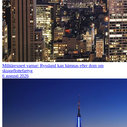
Militärexpert varnar: Ryssland kan hämnas efter dom om
skuggflottefartyg
6 augusti 2026