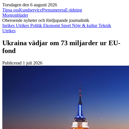
Torsdagen den 6 augusti 2026
Tipsa oss
Kundservice
Prenumerera
E-tidning
Morgonbladet
Oberoende nyheter och fördjupande journalistik
Inrikes
Utrikes
Politik
Ekonomi
Sport
Nöje & kultur
Teknik
Utrikes
Ukraina vädjar om 73 miljarder ur EU-
fond
Publicerad 1 juli 2026