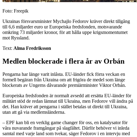
Foto: Freepik
Ukrainas försvarsminister Mychajlo Fedorov kräver direkt tillgång
till 6,6 miljarder euro ur Europeiska fredsfonden, motsvarande
omkring 73 miljarder kronor, för att hålla uppe krigsmomentumet
mot Ryssland.
Text:
Alma Fredriksson
Medlen blockerade i flera år av Orbán
Pengarna har länge varit inlåsta. EU-länder fick förra veckan en
formell begäran från Ukraina om att frigöra de medel som länge
blockerats av Ungerns dåvarande premiärminister Viktor Orbán.
Europeiska fredsfonden är normalt avsedd att ersätta EU-länder för
militärt stöd de redan lämnat till Ukraina, men Fedorov vill ändra på
det. Han kräver att pengarna i stället betalas ut direkt till Ukraina,
utan att gå via medlemsländerna.
– EPF kan bli en verklig game changer för oss, en katalysator för
våra nuvarande framgångar på slagfältet. Därför behöver vi inleda
samtal med varje land som tvekar, säger Fedorov i en intervju med