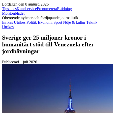
Lördagen den 8 augusti 2026
Tipsa oss
Kundservice
Prenumerera
E-tidning
Morgonbladet
Oberoende nyheter och fördjupande journalistik
Inrikes
Utrikes
Politik
Ekonomi
Sport
Nöje & kultur
Teknik
Utrikes
Sverige ger 25 miljoner kronor i
humanitärt stöd till Venezuela efter
jordbävningar
Publicerad 1 juli 2026