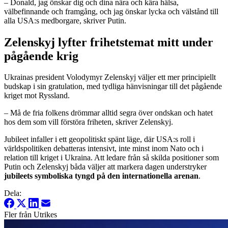
– Donald, jag önskar dig och dina nära och kära hälsa,
välbefinnande och framgång, och jag önskar lycka och välstånd till
alla USA:s medborgare, skriver Putin.
Zelenskyj lyfter frihetstemat mitt under
pågående krig
Ukrainas president Volodymyr Zelenskyj väljer ett mer principiellt
budskap i sin gratulation, med tydliga hänvisningar till det pågående
kriget mot Ryssland.
– Må de fria folkens drömmar alltid segra över ondskan och hatet
hos dem som vill förstöra friheten, skriver Zelenskyj.
Jubileet infaller i ett geopolitiskt spänt läge, där USA:s roll i
världspolitiken debatteras intensivt, inte minst inom Nato och i
relation till kriget i Ukraina. Att ledare från så skilda positioner som
Putin och Zelenskyj båda väljer att markera dagen understryker
jubileets symboliska tyngd på den internationella arenan
.
Dela:
Fler från Utrikes