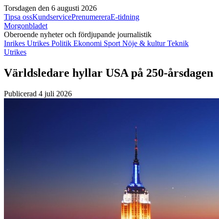
Torsdagen den 6 augusti 2026
Tipsa oss
Kundservice
Prenumerera
E-tidning
Morgonbladet
Oberoende nyheter och fördjupande journalistik
Inrikes
Utrikes
Politik
Ekonomi
Sport
Nöje & kultur
Teknik
Utrikes
Världsledare hyllar USA på 250-årsdagen
Publicerad 4 juli 2026