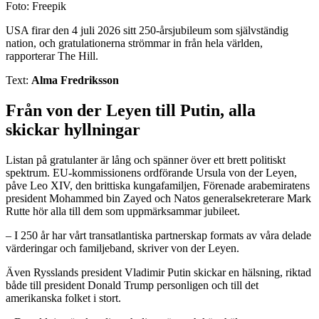
Foto: Freepik
USA firar den 4 juli 2026 sitt 250-årsjubileum som självständig
nation, och gratulationerna strömmar in från hela världen,
rapporterar The Hill.
Text:
Alma Fredriksson
Från von der Leyen till Putin, alla
skickar hyllningar
Listan på gratulanter är lång och spänner över ett brett politiskt
spektrum. EU-kommissionens ordförande Ursula von der Leyen,
påve Leo XIV, den brittiska kungafamiljen, Förenade arabemiratens
president Mohammed bin Zayed och Natos generalsekreterare Mark
Rutte hör alla till dem som uppmärksammar jubileet.
– I 250 år har vårt transatlantiska partnerskap formats av våra delade
värderingar och familjeband, skriver von der Leyen.
Även Rysslands president Vladimir Putin skickar en hälsning, riktad
både till president Donald Trump personligen och till det
amerikanska folket i stort.