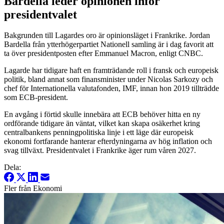
Bardella leder opinionen inför
presidentvalet
Bakgrunden till Lagardes oro är opinionsläget i Frankrike. Jordan
Bardella från ytterhögerpartiet Nationell samling är i dag favorit att
ta över presidentposten efter Emmanuel Macron, enligt CNBC.
Lagarde har tidigare haft en framträdande roll i fransk och europeisk
politik, bland annat som finansminister under Nicolas Sarkozy och
chef för Internationella valutafonden, IMF, innan hon 2019 tillträdde
som ECB-president.
En avgång i förtid skulle innebära att ECB behöver hitta en ny
ordförande tidigare än väntat, vilket kan skapa osäkerhet kring
centralbankens penningpolitiska linje i ett läge där europeisk
ekonomi fortfarande hanterar efterdyningarna av hög inflation och
svag tillväxt. Presidentvalet i Frankrike äger rum våren 2027.
Dela:
Fler från Ekonomi