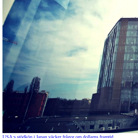
USA:s stödköp i Japan väcker frågor om dollarns framtid