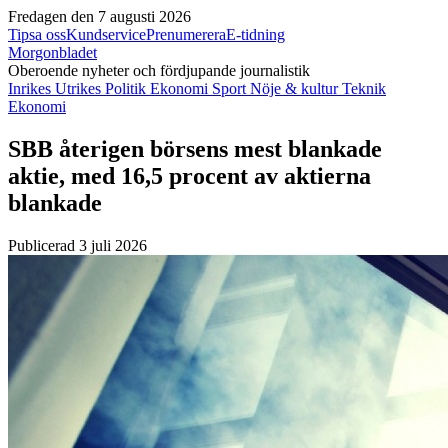
Fredagen den 7 augusti 2026
Tipsa oss
Kundservice
Prenumerera
E-tidning
Morgonbladet
Oberoende nyheter och fördjupande journalistik
Inrikes
Utrikes
Politik
Ekonomi
Sport
Nöje & kultur
Teknik
Ekonomi
SBB återigen börsens mest blankade
aktie, med 16,5 procent av aktierna
blankade
Publicerad 3 juli 2026