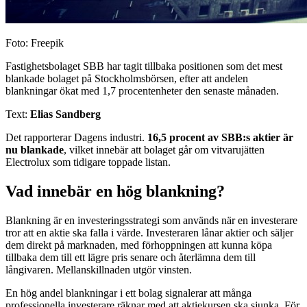
Foto: Freepik
Fastighetsbolaget SBB har tagit tillbaka positionen som det mest
blankade bolaget på Stockholmsbörsen, efter att andelen
blankningar ökat med 1,7 procentenheter den senaste månaden.
Text:
Elias Sandberg
Det rapporterar Dagens industri.
16,5 procent av SBB:s aktier är
nu blankade
, vilket innebär att bolaget går om vitvarujätten
Electrolux som tidigare toppade listan.
Vad innebär en hög blankning?
Blankning är en investeringsstrategi som används när en investerare
tror att en aktie ska falla i värde. Investeraren lånar aktier och säljer
dem direkt på marknaden, med förhoppningen att kunna köpa
tillbaka dem till ett lägre pris senare och återlämna dem till
långivaren. Mellanskillnaden utgör vinsten.
En hög andel blankningar i ett bolag signalerar att många
professionella investerare räknar med att aktiekursen ska sjunka. För