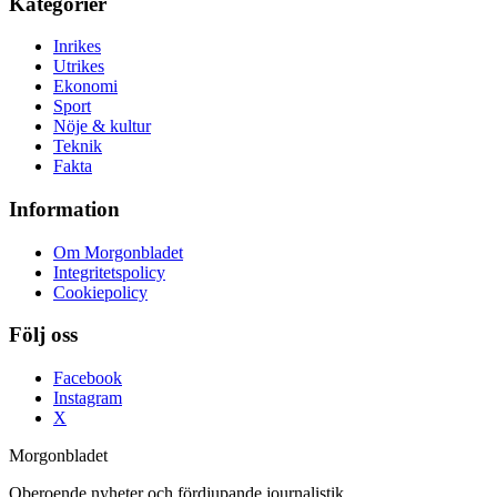
Kategorier
Inrikes
Utrikes
Ekonomi
Sport
Nöje & kultur
Teknik
Fakta
Information
Om Morgonbladet
Integritetspolicy
Cookiepolicy
Följ oss
Facebook
Instagram
X
Morgonbladet
Oberoende nyheter och fördjupande journalistik