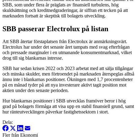
SBB, som under flera år präglats av finansiell turbulens, hög
skuldsättning och kreditnedgraderingar, är siffran ett tecken på att
marknaden fortsatt är skeptisk till bolagets utveckling.
SBB passerar Electrolux på listan
Att SBB återtar förstaplatsen från Electrolux är anmärkningsvärt.
Electrolux har under det senaste året tampats med svag efterfrågan
och pressade marginaler i en utmanande konsumentmarknad, vilket
drog till sig blankarnas intresse.
SBB har sedan krisen 2022 och 2023 arbetat med att sälja tillgångar
och minska skulder, men förtroendet på marknaden återspeglas alltså
ännu inte i blankarnas positioner. Ökningen med 1,7 procentenheter
på en månad tyder på att nya investerare aktivt tagit position mot
aktien under den senaste perioden.
Hur blankarnas positioner i SBB utvecklas framöver beror i hög
grad på bolagets förmåga att visa upp en stabil finansiell grund, samt
hur ränteutvecklingen påverkar fastighetssektorn i stort.
Dela:
Fler från Ekonomi