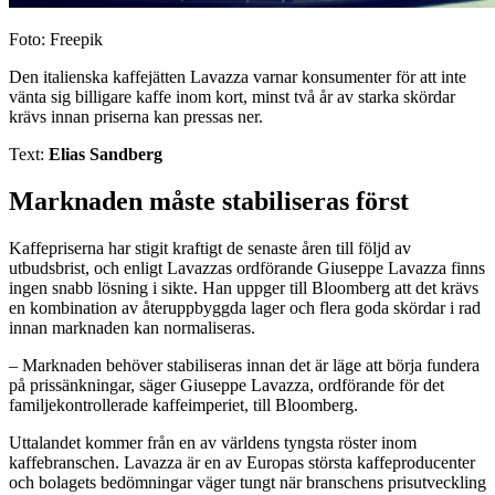
Foto: Freepik
Den italienska kaffejätten Lavazza varnar konsumenter för att inte
vänta sig billigare kaffe inom kort, minst två år av starka skördar
krävs innan priserna kan pressas ner.
Text:
Elias Sandberg
Marknaden måste stabiliseras först
Kaffepriserna har stigit kraftigt de senaste åren till följd av
utbudsbrist, och enligt Lavazzas ordförande Giuseppe Lavazza finns
ingen snabb lösning i sikte. Han uppger till Bloomberg att det krävs
en kombination av återuppbyggda lager och flera goda skördar i rad
innan marknaden kan normaliseras.
– Marknaden behöver stabiliseras innan det är läge att börja fundera
på prissänkningar, säger Giuseppe Lavazza, ordförande för det
familjekontrollerade kaffeimperiet, till Bloomberg.
Uttalandet kommer från en av världens tyngsta röster inom
kaffebranschen. Lavazza är en av Europas största kaffeproducenter
och bolagets bedömningar väger tungt när branschens prisutveckling