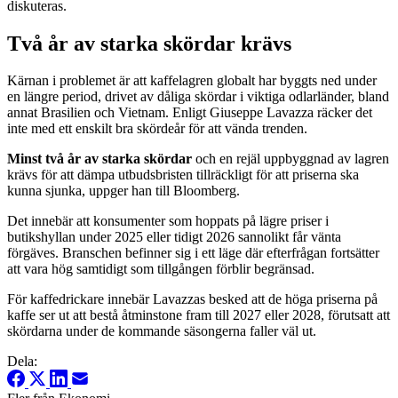
diskuteras.
Två år av starka skördar krävs
Kärnan i problemet är att kaffelagren globalt har byggts ned under
en längre period, drivet av dåliga skördar i viktiga odlarländer, bland
annat Brasilien och Vietnam. Enligt Giuseppe Lavazza räcker det
inte med ett enskilt bra skördeår för att vända trenden.
Minst två år av starka skördar
och en rejäl uppbyggnad av lagren
krävs för att dämpa utbudsbristen tillräckligt för att priserna ska
kunna sjunka, uppger han till Bloomberg.
Det innebär att konsumenter som hoppats på lägre priser i
butikshyllan under 2025 eller tidigt 2026 sannolikt får vänta
förgäves. Branschen befinner sig i ett läge där efterfrågan fortsätter
att vara hög samtidigt som tillgången förblir begränsad.
För kaffedrickare innebär Lavazzas besked att de höga priserna på
kaffe ser ut att bestå åtminstone fram till 2027 eller 2028, förutsatt att
skördarna under de kommande säsongerna faller väl ut.
Dela: