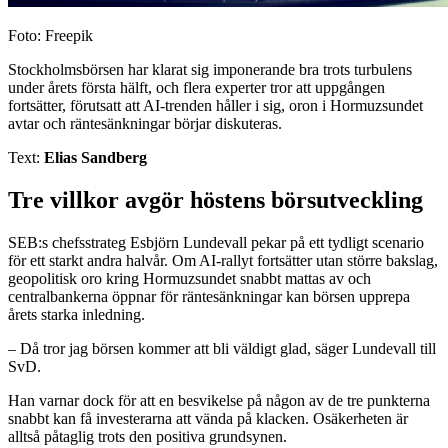
Foto: Freepik
Stockholmsbörsen har klarat sig imponerande bra trots turbulens
under årets första hälft, och flera experter tror att uppgången
fortsätter, förutsatt att AI-trenden håller i sig, oron i Hormuzsundet
avtar och räntesänkningar börjar diskuteras.
Text:
Elias Sandberg
Tre villkor avgör höstens börsutveckling
SEB:s chefsstrateg Esbjörn Lundevall pekar på ett tydligt scenario
för ett starkt andra halvår. Om AI-rallyt fortsätter utan större bakslag,
geopolitisk oro kring Hormuzsundet snabbt mattas av och
centralbankerna öppnar för räntesänkningar kan börsen upprepa
årets starka inledning.
– Då tror jag börsen kommer att bli väldigt glad, säger Lundevall till
SvD.
Han varnar dock för att en besvikelse på någon av de tre punkterna
snabbt kan få investerarna att vända på klacken. Osäkerheten är
alltså påtaglig trots den positiva grundsynen.