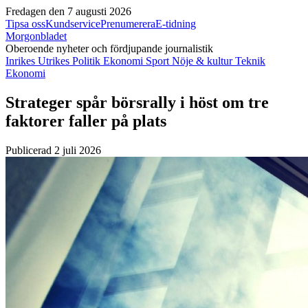
Fredagen den 7 augusti 2026
Tipsa oss
Kundservice
Prenumerera
E-tidning
Morgonbladet
Oberoende nyheter och fördjupande journalistik
Inrikes
Utrikes
Politik
Ekonomi
Sport
Nöje & kultur
Teknik
Ekonomi
Strateger spår börsrally i höst om tre
faktorer faller på plats
Publicerad 2 juli 2026