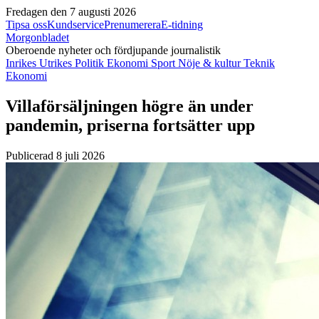
Fredagen den 7 augusti 2026
Tipsa oss
Kundservice
Prenumerera
E-tidning
Morgonbladet
Oberoende nyheter och fördjupande journalistik
Inrikes
Utrikes
Politik
Ekonomi
Sport
Nöje & kultur
Teknik
Ekonomi
Villaförsäljningen högre än under
pandemin, priserna fortsätter upp
Publicerad 8 juli 2026