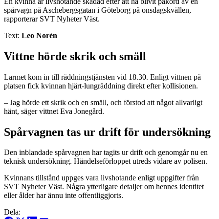
En kvinna är livshotande skadad efter att ha blivit påkörd av en
spårvagn på Aschebergsgatan i Göteborg på onsdagskvällen,
rapporterar SVT Nyheter Väst.
Text:
Leo Norén
Vittne hörde skrik och smäll
Larmet kom in till räddningstjänsten vid 18.30. Enligt vittnen på
platsen fick kvinnan hjärt-lungräddning direkt efter kollisionen.
– Jag hörde ett skrik och en smäll, och förstod att något allvarligt
hänt, säger vittnet Eva Jonegård.
Spårvagnen tas ur drift för undersökning
Den inblandade spårvagnen har tagits ur drift och genomgår nu en
teknisk undersökning. Händelseförloppet utreds vidare av polisen.
Kvinnans tillstånd uppges vara livshotande enligt uppgifter från
SVT Nyheter Väst. Några ytterligare detaljer om hennes identitet
eller ålder har ännu inte offentliggjorts.
Dela: