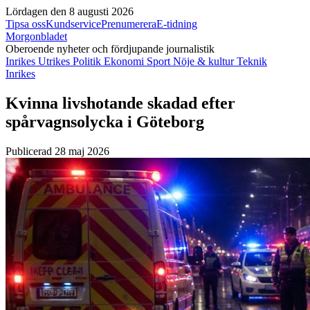
Lördagen den 8 augusti 2026
Tipsa oss
Kundservice
Prenumerera
E-tidning
Morgonbladet
Oberoende nyheter och fördjupande journalistik
Inrikes
Utrikes
Politik
Ekonomi
Sport
Nöje & kultur
Teknik
Inrikes
Kvinna livshotande skadad efter
spårvagnsolycka i Göteborg
Publicerad 28 maj 2026