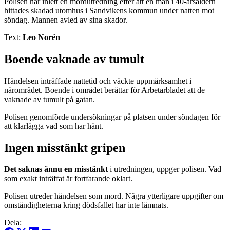
Polisen har inlett en mordutredning efter att en man i 40-årsåldern
hittades skadad utomhus i Sandvikens kommun under natten mot
söndag. Mannen avled av sina skador.
Text:
Leo Norén
Boende vaknade av tumult
Händelsen inträffade nattetid och väckte uppmärksamhet i
närområdet. Boende i området berättar för Arbetarbladet att de
vaknade av tumult på gatan.
Polisen genomförde undersökningar på platsen under söndagen för
att klarlägga vad som har hänt.
Ingen misstänkt gripen
Det saknas ännu en misstänkt
i utredningen, uppger polisen. Vad
som exakt inträffat är fortfarande oklart.
Polisen utreder händelsen som mord. Några ytterligare uppgifter om
omständigheterna kring dödsfallet har inte lämnats.
Dela: