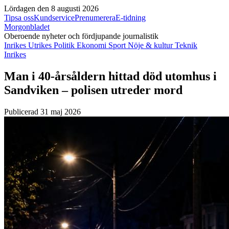
Lördagen den 8 augusti 2026
Tipsa oss
Kundservice
Prenumerera
E-tidning
Morgonbladet
Oberoende nyheter och fördjupande journalistik
Inrikes
Utrikes
Politik
Ekonomi
Sport
Nöje & kultur
Teknik
Inrikes
Man i 40-årsåldern hittad död utomhus i
Sandviken – polisen utreder mord
Publicerad 31 maj 2026