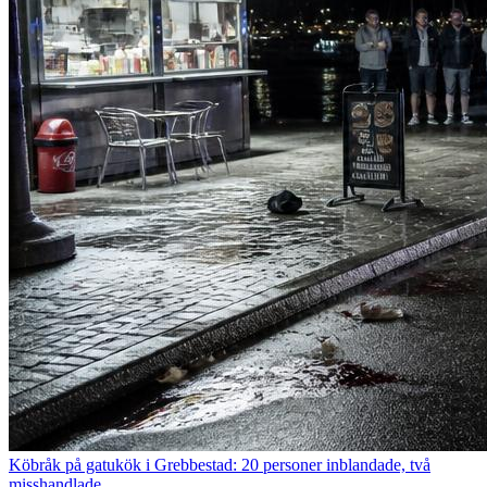
Köbråk på gatukök i Grebbestad: 20 personer inblandade, två
misshandlade