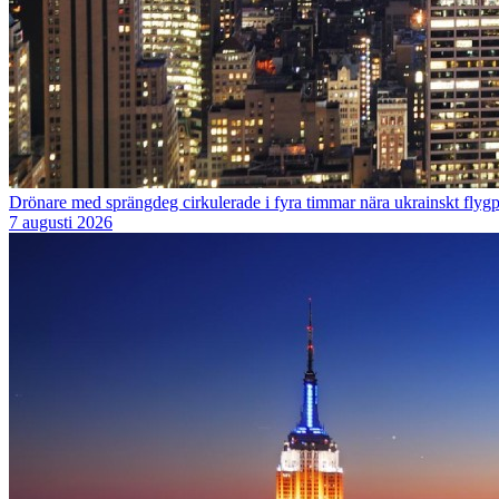
Drönare med sprängdeg cirkulerade i fyra timmar nära ukrainskt flygp
7 augusti 2026