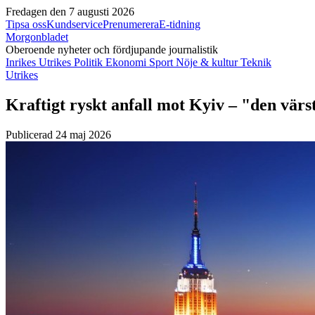
Fredagen den 7 augusti 2026
Tipsa oss
Kundservice
Prenumerera
E-tidning
Morgonbladet
Oberoende nyheter och fördjupande journalistik
Inrikes
Utrikes
Politik
Ekonomi
Sport
Nöje & kultur
Teknik
Utrikes
Kraftigt ryskt anfall mot Kyiv – "den värs
Publicerad 24 maj 2026