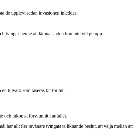
sta de upplevt sedan invasionen inleddes.
h tvingar henne att lämna staden hon inte vill ge upp.
n tillvaro som raseras bit för bit.
ete och inkomst försvunnit i anfallet.
ar allt fler invånare tvingats ta liknande beslut, att välja mellan att