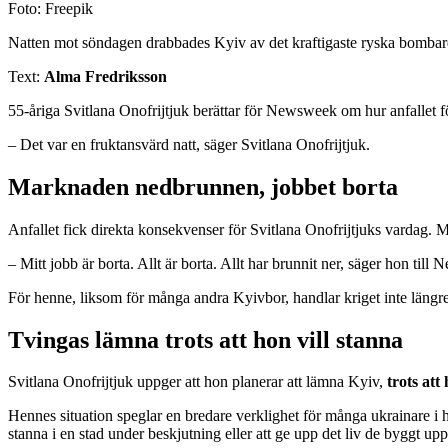
Foto: Freepik
Natten mot söndagen drabbades Kyiv av det kraftigaste ryska bombardem
Text:
Alma Fredriksson
55-åriga Svitlana Onofrijtjuk berättar för Newsweek om hur anfallet f
– Det var en fruktansvärd natt, säger Svitlana Onofrijtjuk.
Marknaden nedbrunnen, jobbet borta
Anfallet fick direkta konsekvenser för Svitlana Onofrijtjuks vardag. Ma
– Mitt jobb är borta. Allt är borta. Allt har brunnit ner, säger hon till
För henne, liksom för många andra Kyivbor, handlar kriget inte längre 
Tvingas lämna trots att hon vill stanna
Svitlana Onofrijtjuk uppger att hon planerar att lämna Kyiv,
trots att
Hennes situation speglar en bredare verklighet för många ukrainare i hu
stanna i en stad under beskjutning eller att ge upp det liv de byggt upp