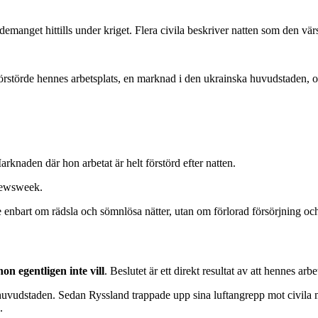
anget hittills under kriget. Flera civila beskriver natten som den vär
örstörde hennes arbetsplats, en marknad i den ukrainska huvudstaden, oc
rknaden där hon arbetat är helt förstörd efter natten.
 Newsweek.
enbart om rädsla och sömnlösa nätter, utan om förlorad försörjning och e
 hon egentligen inte vill
. Beslutet är ett direkt resultat av att hennes arb
vudstaden. Sedan Ryssland trappade upp sina luftangrepp mot civila mål h
.