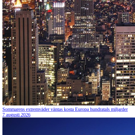
Sommarens extremväder väntas kosta Europa hundratals miljarder
7 augusti 2026