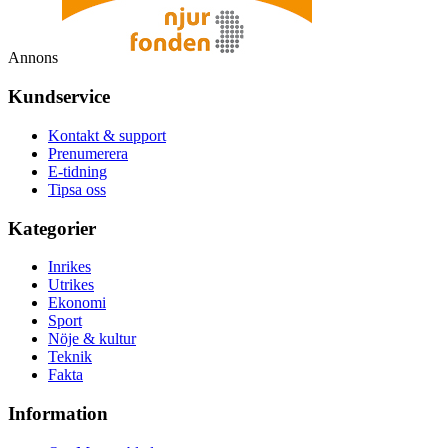
Annons
Kundservice
Kontakt & support
Prenumerera
E-tidning
Tipsa oss
Kategorier
Inrikes
Utrikes
Ekonomi
Sport
Nöje & kultur
Teknik
Fakta
Information