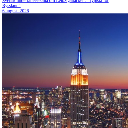
Svensk underrättelsekälla om Leipzigattacken: "Typiskt för
Ryssland"
6 augusti 2026