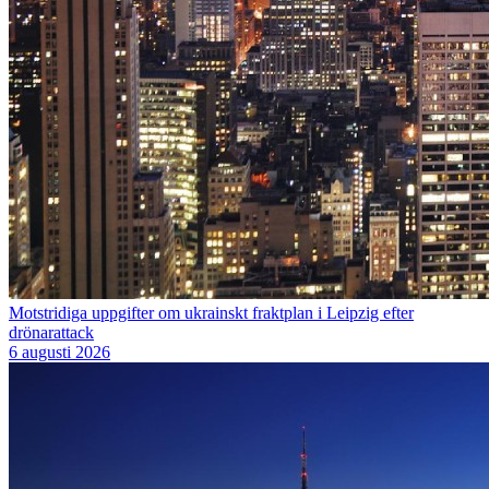
Motstridiga uppgifter om ukrainskt fraktplan i Leipzig efter
drönarattack
6 augusti 2026