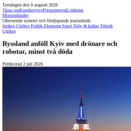
Torsdagen den 6 augusti 2026
Tipsa oss
Kundservice
Prenumerera
E-tidning
Morgonbladet
Oberoende nyheter och fördjupande journalistik
Inrikes
Utrikes
Politik
Ekonomi
Sport
Nöje & kultur
Teknik
Utrikes
Ryssland anföll Kyiv med drönare och
robotar, minst två döda
Publicerad 2 juli 2026