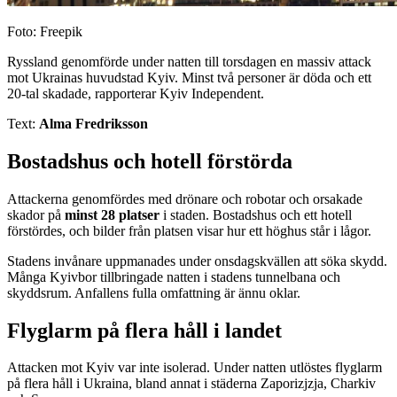
Foto: Freepik
Ryssland genomförde under natten till torsdagen en massiv attack
mot Ukrainas huvudstad Kyiv. Minst två personer är döda och ett
20-tal skadade, rapporterar Kyiv Independent.
Text:
Alma Fredriksson
Bostadshus och hotell förstörda
Attackerna genomfördes med drönare och robotar och orsakade
skador på
minst 28 platser
i staden. Bostadshus och ett hotell
förstördes, och bilder från platsen visar hur ett höghus står i lågor.
Stadens invånare uppmanades under onsdagskvällen att söka skydd.
Många Kyivbor tillbringade natten i stadens tunnelbana och
skyddsrum. Anfallens fulla omfattning är ännu oklar.
Flyglarm på flera håll i landet
Attacken mot Kyiv var inte isolerad. Under natten utlöstes flyglarm
på flera håll i Ukraina, bland annat i städerna Zaporizjzja, Charkiv