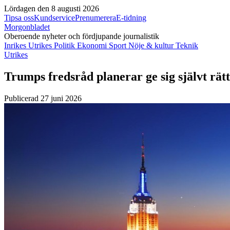
Lördagen den 8 augusti 2026
Tipsa oss
Kundservice
Prenumerera
E-tidning
Morgonbladet
Oberoende nyheter och fördjupande journalistik
Inrikes
Utrikes
Politik
Ekonomi
Sport
Nöje & kultur
Teknik
Utrikes
Trumps fredsråd planerar ge sig självt rät
Publicerad 27 juni 2026