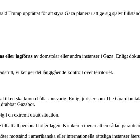
d Trump upprättat för att styra Gaza planerar att ge sig självt fullständ
as eller lagföras
av domstolar eller andra instanser i Gaza. Enligt dok
fritt, vilket ger det långtgående kontroll över territoriet.
aktiken ska kunna hållas ansvarig. Enligt jurister som The Guardian tala
om drabbar Gazabor.
g i en extremt utsatt situation.
till att all personal följer lagen. Kritikerna menar att en sådan garanti 
 motstånd i amerikanska eller internationella rättsliga instanser återstå