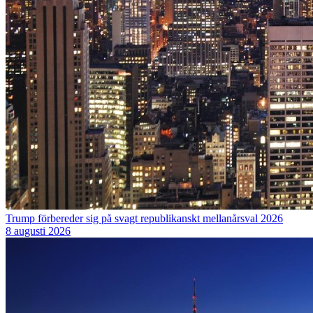
Trump förbereder sig på svagt republikanskt mellanårsval 2026
8 augusti 2026