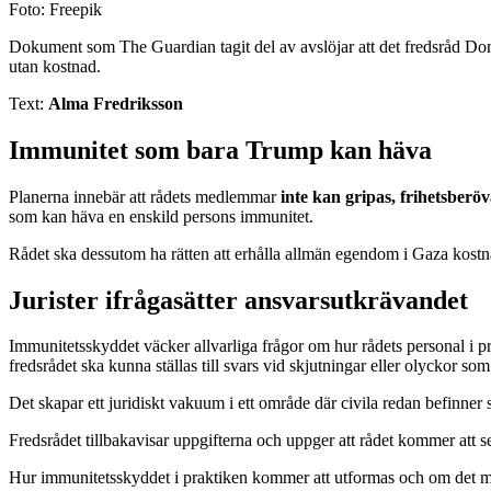
Foto: Freepik
Dokument som The Guardian tagit del av avslöjar att det fredsråd Donal
utan kostnad.
Text:
Alma Fredriksson
Immunitet som bara Trump kan häva
Planerna innebär att rådets medlemmar
inte kan gripas, frihetsberöv
som kan häva en enskild persons immunitet.
Rådet ska dessutom ha rätten att erhålla allmän egendom i Gaza kostnads
Jurister ifrågasätter ansvarsutkrävandet
Immunitetsskyddet väcker allvarliga frågor om hur rådets personal i pr
fredsrådet ska kunna ställas till svars vid skjutningar eller olyckor s
Det skapar ett juridiskt vakuum i ett område där civila redan befinner si
Fredsrådet tillbakavisar uppgifterna och uppger att rådet kommer att se 
Hur immunitetsskyddet i praktiken kommer att utformas och om det möter