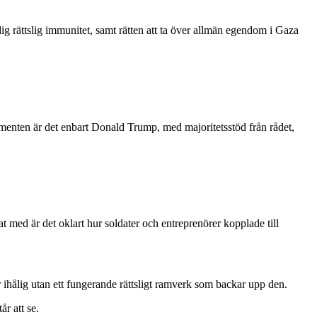
ig rättslig immunitet, samt rätten att ta över allmän egendom i Gaza
umenten är det enbart Donald Trump, med majoritetsstöd från rådet,
t med är det oklart hur soldater och entreprenörer kopplade till
är ihålig utan ett fungerande rättsligt ramverk som backar upp den.
r att se.