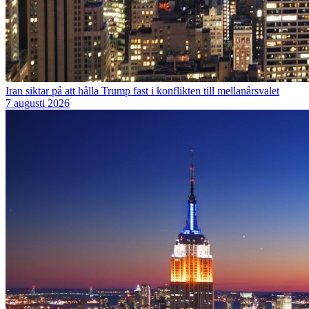
Iran siktar på att hålla Trump fast i konflikten till mellanårsvalet
7 augusti 2026